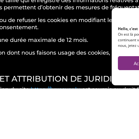
te taille qui enregistre des informations relatives à
es permettent d’obtenir des mesures de fréquenta
r ou de refuser les cookies en modifiant les param
 consentement.
Hello, c'est
On est là p
 une durée maximale de 12 mois.
continuant v
nous, jetez 
çon dont nous faisons usage des cookies, lisez not
Ac
 ET ATTRIBUTION DE JURIDICTION
ation du site
https://luxcover.lu
est soumis au droit f
ibution exclusive de juridiction aux tribunaux com