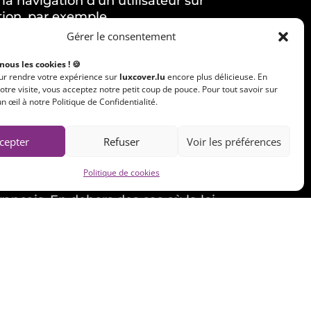
 la navigation d’un utilisateur sur
tion, par exemple.
Gérer le consentement
ètres de votre navigateur. Aucun
 nous les cookies ! 🍪
our rendre votre expérience sur
luxcover.lu
encore plus délicieuse. En
otre visite, vous acceptez notre petit coup de pouce. Pour tout savoir sur
un œil à notre Politique de Confidentialité.
re
Politique de Confidentialité
.
cepter
Refuser
Voir les préférences
Politique de cookies
rançais. En dehors des cas où la loi
pétents de Luxembourg.