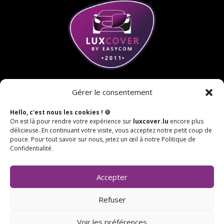
Gérer le consentement
Accueil
Protection voiture
Covering
Contact
Hello, c'est nous les cookies ! 🍪
On est là pour rendre votre expérience sur
luxcover.lu
encore plus
délicieuse. En continuant votre visite, vous acceptez notre petit coup de
pouce. Pour tout savoir sur nous, jetez un œil à notre Politique de
Confidentialité.
Politique de confidentialité
Mentions légales
Politique de cookies (UE)
Accepter
Refuser
Voir les préférences